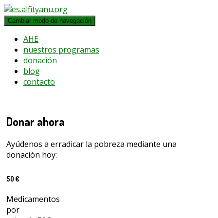
Cambiar modo de navegación
AHE
nuestros programas
donación
blog
contacto
Donar ahora
Ayúdenos a erradicar la pobreza mediante una
donación hoy:
50 €
Medicamentos
por